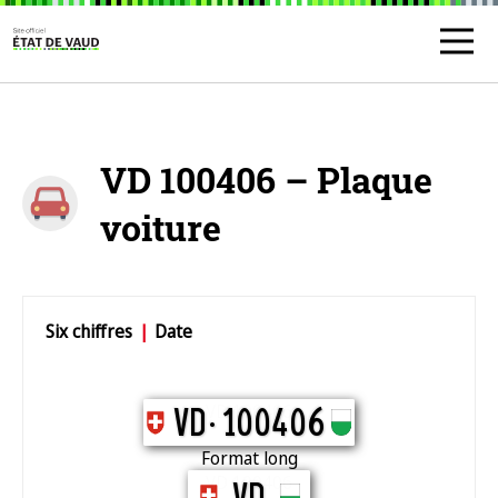
VD 100406 – Plaque
voiture
Six chiffres
|
Date
VD 100406
VD.
100406
Format long
VD 100406