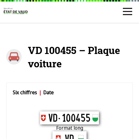
VD 100455 – Plaque
voiture
Six chiffres
|
Date
VD 100455
VD.
100455
Format long
VD 100455