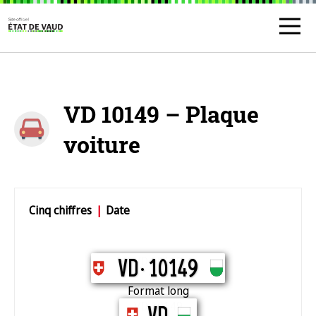
VD 10149 – Plaque
voiture
Cinq chiffres
|
Date
VD 10149
VD.
10149
Format long
VD 10149